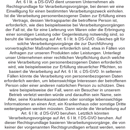
Art. 6 I lit. a DS-GVO dient unserem Unternehmen als
Rechtsgrundlage für Verarbeitungsvorgänge, bei denen wir eine
Einwilligung für einen bestimmten Verarbeitungszweck einholen.
Ist die Verarbeitung personenbezogener Daten zur Erfüllung eines
Vertrags, dessen Vertragspartei die betroffene Person ist,
erforderlich, wie dies beispielsweise bei Verarbeitungsvorgängen
der Fall ist, die für eine Lieferung von Waren oder die Erbringung
einer sonstigen Leistung oder Gegenleistung notwendig sind, so
beruht die Verarbeitung auf Art. 6 I lit. b DS-GVO. Gleiches gilt für
solche Verarbeitungsvorgänge die zur Durchführung
vorvertraglicher Maßnahmen erforderlich sind, etwa in Fällen von
Anfragen zur unseren Produkten oder Leistungen. Unterliegt
unser Unternehmen einer rechtlichen Verpflichtung durch welche
eine Verarbeitung von personenbezogenen Daten erforderlich
wird, wie beispielsweise zur Erfüllung steuerlicher Pflichten, so
basiert die Verarbeitung auf Art. 6 I lit. c DS-GVO. In seltenen
Fällen könnte die Verarbeitung von personenbezogenen Daten
erforderlich werden, um lebenswichtige Interessen der betroffenen
Person oder einer anderen natürlichen Person zu schützen. Dies
wäre beispielsweise der Fall, wenn ein Besucher in unserem
Betrieb verletzt werden würde und daraufhin sein Name, sein
Alter, seine Krankenkassendaten oder sonstige lebenswichtige
Informationen an einen Arzt, ein Krankenhaus oder sonstige Dritte
weitergegeben werden müssten. Dann würde die Verarbeitung auf
Art. 6 I lit. d DS-GVO beruhen. Letztlich könnten
Verarbeitungsvorgänge auf Art. 6 I lit. f DS-GVO beruhen. Auf
dieser Rechtsgrundlage basieren Verarbeitungsvorgänge, die von
keiner der vorgenannten Rechtsgrundlagen erfasst werden, wenn